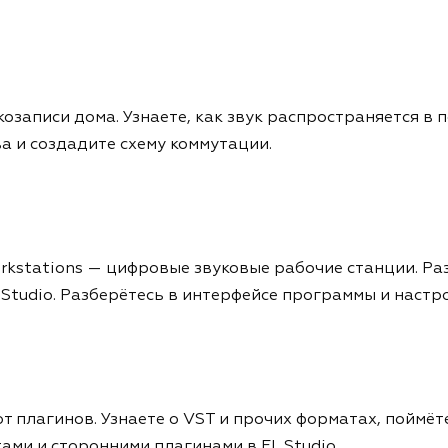
козаписи дома. Узнаете, как звук распространяется 
а и создадите схему коммутации.
orkstations — цифровые звуковые рабочие станции. Ра
 Studio. Разберётесь в интерфейсе программы и настро
т плагинов. Узнаете о VST и прочих форматах, поймёте
ами и сторонними плагинами в FL Studio.