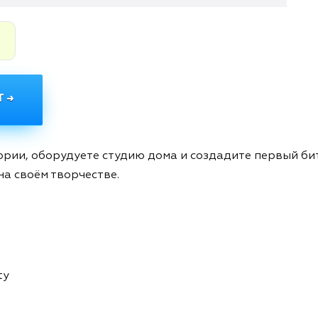
.
 →
ории, оборудуете студию дома и создадите первый бит
на своём творчестве.
ty