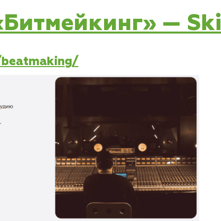
 «Битмейкинг» — Ski
e/beatmaking/