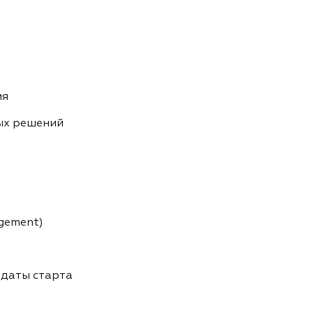
ия
ых решений
gement)
даты старта