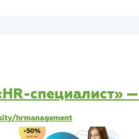
 «HR-специалист» —
rsity/hrmanagement