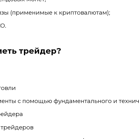
изы (применимые к криптовалютам);
O.
меть трейдер?
говли
менты с помощью фундаментального и технич
рейдера
 трейдеров