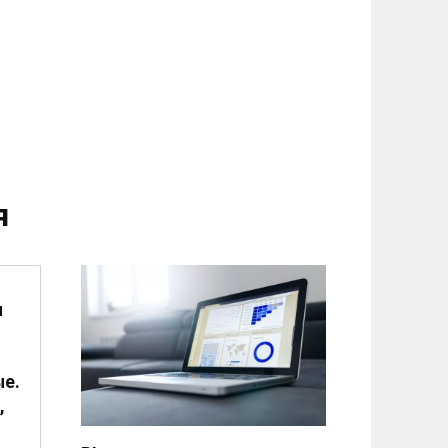
я
и
ые.
,