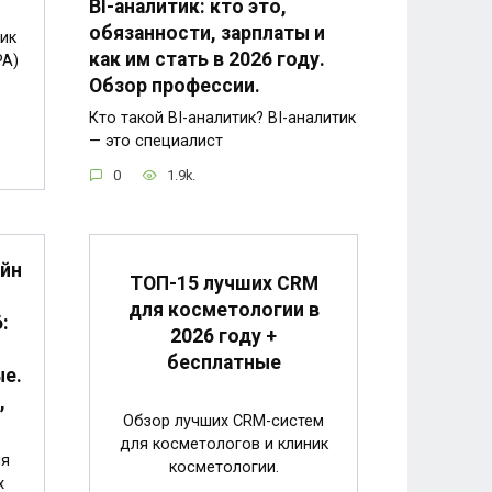
BI-аналитик: кто это,
обязанности, зарплаты и
ик
как им стать в 2026 году.
PA)
Обзор профессии.
Кто такой BI-аналитик? BI-аналитик
— это специалист
0
1.9k.
айн
ТОП-15 лучших CRM
для косметологии в
:
2026 году +
бесплатные
ые.
,
Обзор лучших CRM-систем
для косметологов и клиник
ия
косметологии.
x