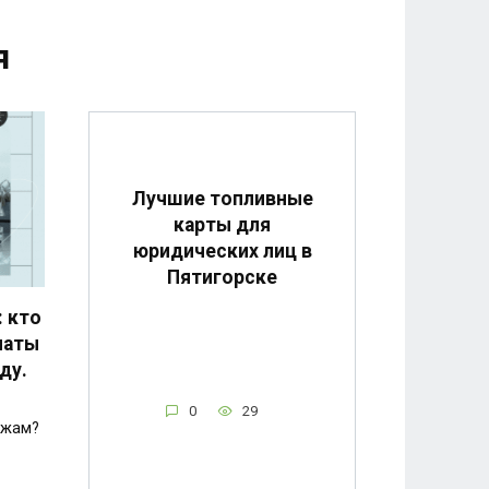
я
Лучшие топливные
карты для
юридических лиц в
Пятигорске
 кто
латы
ду.
0
29
ажам?