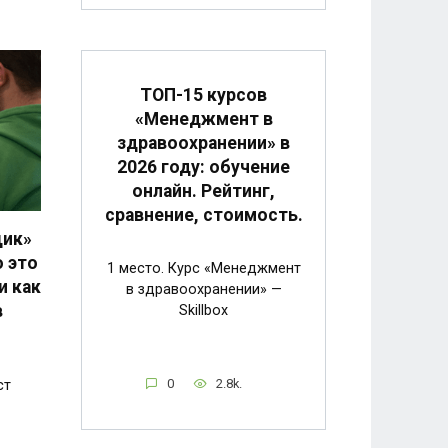
ТОП-15 курсов
«Менеджмент в
здравоохранении» в
2026 году: обучение
онлайн. Рейтинг,
сравнение, стоимость.
щик»
о это
1 место. Курс «Менеджмент
и как
в здравоохранении» —
в
Skillbox
0
2.8k.
ст