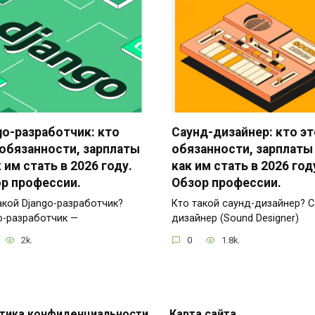
go-разработчик: кто
Саунд-дизайнер: кто эт
 обязанности, зарплаты
обязанности, зарплаты
к им стать в 2026 году.
как им стать в 2026 год
р профессии.
Обзор профессии.
акой Django-разработчик?
Кто такой саунд-дизайнер? С
o-разработчик —
дизайнер (Sound Designer)
2k.
0
1.8k.
тика конфиденциальности
Карта сайта