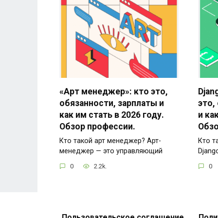
«Арт менеджер»: кто это,
Djan
обязанности, зарплаты и
это,
как им стать в 2026 году.
и ка
Обзор профессии.
Обзо
Кто такой арт менеджер? Арт-
Кто т
менеджер — это управляющий
Djang
0
2.2k.
0
Пользовательское соглашение
Поли