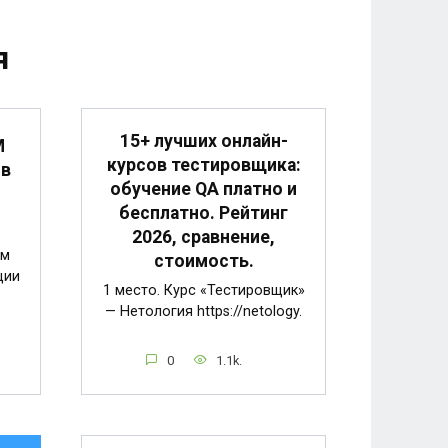
я
15+ лучших онлайн-
M
курсов тестировщика:
 в
обучение QA платно и
бесплатно. Рейтинг
2026, сравнение,
ем
стоимость.
ции
1 место. Курс «Тестировщик»
— Нетология https://netology.
0
1.1k.