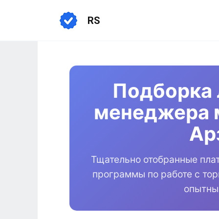
Перейти
к
RS
содержанию
Подборка 
менеджера 
Ар
Тщательно отобранные пла
программы по работе с то
опытны