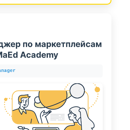
джер по маркетплейсам
MaEd Academy
anager