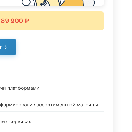
 89 900 ₽
т →
ыми платформами
и формирование ассортиментной матрицы
ных сервисах