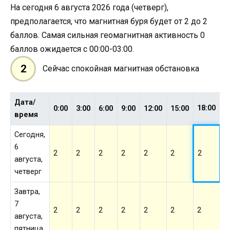
На сегодня 6 августа 2026 года (четверг),
предполагается, что магнитная буря будет от 2 до 2
баллов. Самая сильная геомагнитная активность 0
баллов ожидается с 00:00-03:00.
2
Сейчас спокойная магнитная обстановка
Дата/
18:00
0:00
3:00
6:00
9:00
12:00
15:00
2
время
Сегодня,
6
2
2
2
2
2
2
2
2
августа,
четверг
Завтра,
7
2
2
2
2
2
2
2
2
августа,
пятница