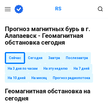
Перейти
RS
к
содержанию
Прогноз магнитных бурь в г.
Алапаевск - Геомагнитная
обстановка сегодня
Сейчас
Сегодня
Завтра
Послезавтра
На 3 дня по часам
На эту неделю
На 7 дней
На 10 дней
На месяц
Прогноз радиопотока
Геомагнитная обстановка на
сегодня