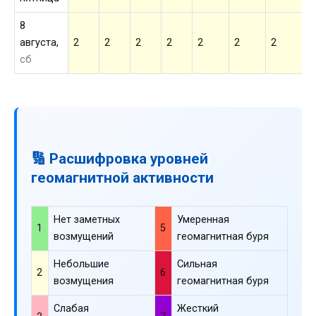
8
августа,
2
2
2
2
2
2
2
2
сб
🔢 Расшифровка уровней
геомагнитной активности
Нет заметных
Умеренная
1
5
возмущений
геомагнитная буря
Небольшие
Сильная
2
6
возмущения
геомагнитная буря
Слабая
Жесткий