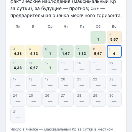
фактические наблюдения (максимальный Kp
за сутки), за будущие — прогноз; «≈» —
предварительная оценка месячного горизонта.
Пн
Вт
Ср
Чт
Пт
Сб
Вс
1
2
1
5,67
3
4
5
6
7
8
9
4,33
4,33
1
1,67
1,33
5,67
4
10
11
12
13
14
15
16
0,33
0,67
1
—
—
—
—
17
18
19
20
21
22
23
—
—
—
—
—
—
—
24
25
26
27
28
29
30
—
—
—
—
—
—
—
31
—
Число в ячейке — максимальный Kp за сутки в местном