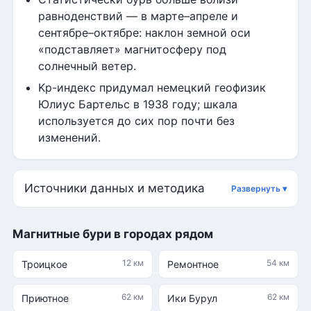
равноденствий — в марте–апреле и
сентябре–октябре: наклон земной оси
«подставляет» магнитосферу под
солнечный ветер.
Kp-индекс придумал немецкий геофизик
Юлиус Бартельс в 1938 году; шкала
используется до сих пор почти без
изменений.
Источники данных и методика
Магнитные бури в городах рядом
12 км
54 км
Троицкое
Ремонтное
62 км
62 км
Приютное
Ики Бурул