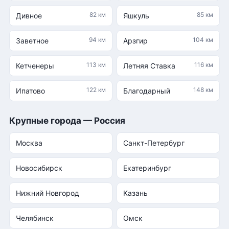
82 км
85 км
Дивное
Яшкуль
94 км
104 км
Заветное
Арзгир
113 км
116 км
Кетченеры
Летняя Ставка
122 км
148 км
Ипатово
Благодарный
Крупные города — Россия
Москва
Санкт-Петербург
Новосибирск
Екатеринбург
Нижний Новгород
Казань
Челябинск
Омск