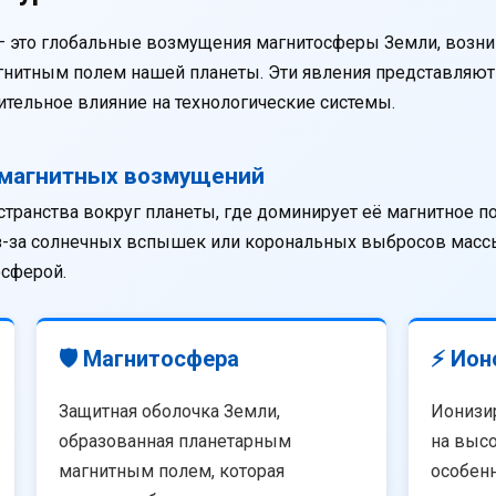
— это глобальные возмущения магнитосферы Земли, возни
агнитным полем нашей планеты. Эти явления представляю
тельное влияние на технологические системы.
омагнитных возмущений
странства вокруг планеты, где доминирует её магнитное п
из-за солнечных вспышек или корональных выбросов массы
осферой.
🛡️ Магнитосфера
⚡ Ион
Защитная оболочка Земли,
Ионизи
образованная планетарным
на высо
магнитным полем, которая
особенн