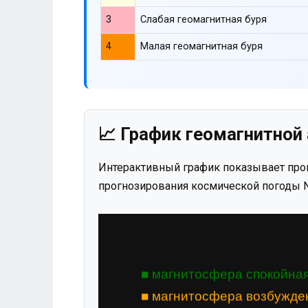
3
Слабая геомагнитная буря
4
Малая геомагнитная буря
📈 График геомагнитной 
Интерактивный график показывает прог
прогнозирования космической погоды N