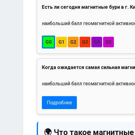
Есть ли сегодня магнитные бури в г. К
наибольший балл геомагнитной активност
G0
G1
G2
G3
G4
G5
Когда ожидается самая сильная магни
наибольший балл геомагнитной активнос
Подробнее
🌍 Что такое магнитные