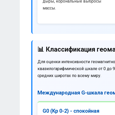
дыры, корональные выбросы
массы.
📊 Классификация геома
Для оценки интенсивности геомагнитно
квазилогарифмической шкале от 0 до 9
средних широтах по всему миру.
Международная G-шкала геом
G0 (Kp 0-2) - спокойная