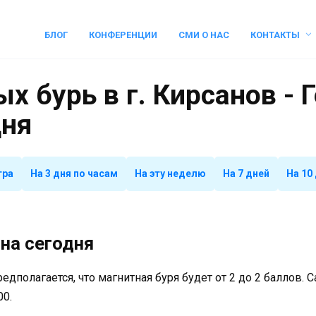
БЛОГ
КОНФЕРЕНЦИИ
СМИ О НАС
КОНТАКТЫ
х бурь в г. Кирсанов - 
дня
тра
На 3 дня по часам
На эту неделю
На 7 дней
На 10
на сегодня
предполагается, что магнитная буря будет от 2 до 2 баллов.
00.