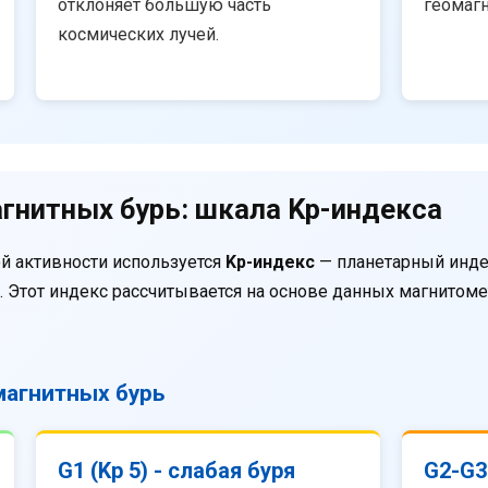
отклоняет большую часть
геомаг
космических лучей.
гнитных бурь: шкала Kp-индекса
й активности используется
Kp-индекс
— планетарный инде
. Этот индекс рассчитывается на основе данных магнитом
агнитных бурь
G1 (Kp 5) - слабая буря
G2-G3 