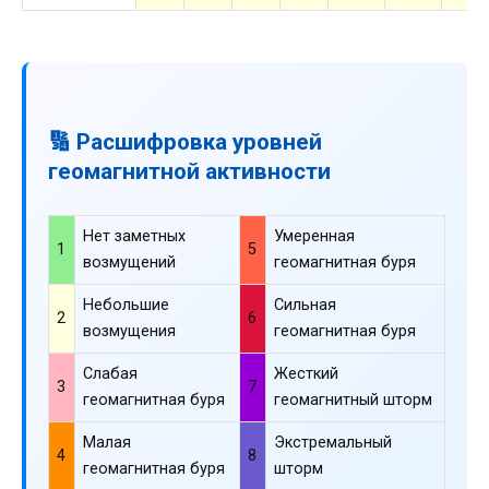
🔢 Расшифровка уровней
геомагнитной активности
Нет заметных
Умеренная
1
5
возмущений
геомагнитная буря
Небольшие
Сильная
2
6
возмущения
геомагнитная буря
Слабая
Жесткий
3
7
геомагнитная буря
геомагнитный шторм
Малая
Экстремальный
4
8
геомагнитная буря
шторм