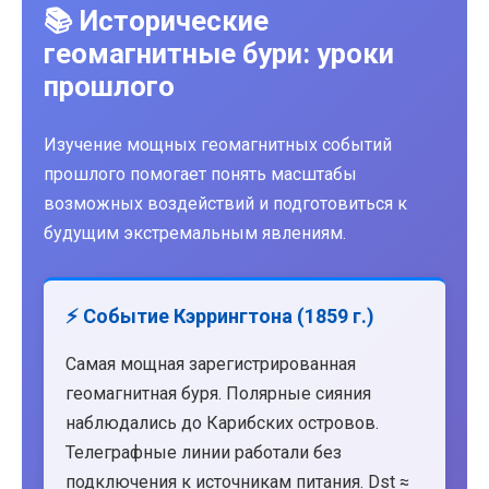
📚 Исторические
геомагнитные бури: уроки
прошлого
Изучение мощных геомагнитных событий
прошлого помогает понять масштабы
возможных воздействий и подготовиться к
будущим экстремальным явлениям.
⚡ Событие Кэррингтона (1859 г.)
Самая мощная зарегистрированная
геомагнитная буря. Полярные сияния
наблюдались до Карибских островов.
Телеграфные линии работали без
подключения к источникам питания. Dst ≈