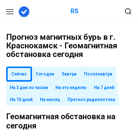
Перейти
RS
к
содержанию
Прогноз магнитных бурь в г.
Краснокамск - Геомагнитная
обстановка сегодня
Сейчас
Сегодня
Завтра
Послезавтра
На 3 дня по часам
На эту неделю
На 7 дней
На 10 дней
На месяц
Прогноз радиопотока
Геомагнитная обстановка на
сегодня