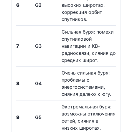
6
G2
высоких широтах,
коррекция орбит
спутников.
Сильная буря: помехи
спутниковой
7
G3
навигации и КВ-
радиосвязи, сияния до
средних широт.
Очень сильная буря:
проблемы с
8
G4
энергосистемами,
сияния далеко к югу.
Экстремальная буря:
возможны отключения
9
G5
сетей, сияния в
низких широтах.