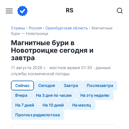
Перейти
RS
к
содержанию
Страны
›
Россия
›
Оренбургская область
›
Магнитные
бури — Новотроицк
Магнитные бури в
Новотроицке сегодня и
завтра
11 августа 2026 г. · местное время 01:30 · данные
службы космической погоды
Сейчас
Сегодня
Завтра
Послезавтра
Вчера
На 3 дня по часам
На эту неделю
На 7 дней
На 10 дней
На месяц
Прогноз радиопотока