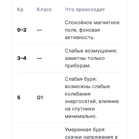
Kp
Класс
Что происходит
Спокойное магнитное
0–2
—
поле, фоновая
активность.
Слабые возмущения;
3–4
—
заметны только
приборам.
Слабая буря:
возможны слабые
колебания
5
G1
энергосетей, влияние
на спутники
минимально.
Умеренная буря:
скачки напряжения в