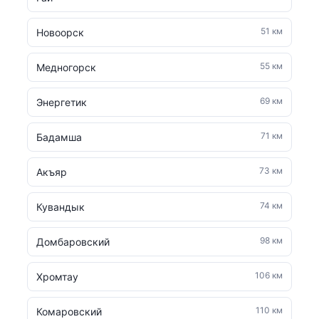
51 км
Новоорск
55 км
Медногорск
69 км
Энергетик
71 км
Бадамша
73 км
Акъяр
74 км
Кувандык
98 км
Домбаровский
106 км
Хромтау
110 км
Комаровский