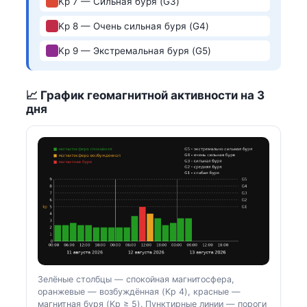
Kp 7 — Сильная буря (G3)
Kp 8 — Очень сильная буря (G4)
Kp 9 — Экстремальная буря (G5)
📈 График геомагнитной активности на 3
дня
Зелёные столбцы — спокойная магнитосфера,
оранжевые — возбуждённая (Kp 4), красные —
магнитная буря (Kp ≥ 5). Пунктирные линии — пороги