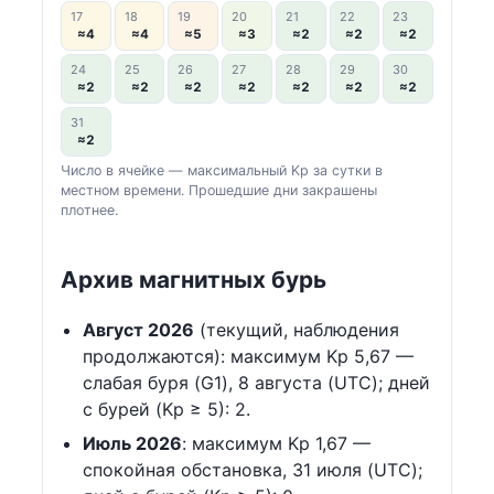
17
18
19
20
21
22
23
≈4
≈4
≈5
≈3
≈2
≈2
≈2
24
25
26
27
28
29
30
≈2
≈2
≈2
≈2
≈2
≈2
≈2
31
≈2
Число в ячейке — максимальный Kp за сутки в
местном времени. Прошедшие дни закрашены
плотнее.
Архив магнитных бурь
Август 2026
(текущий, наблюдения
продолжаются): максимум Kp 5,67 —
слабая буря (G1), 8 августа (UTC); дней
с бурей (Kp ≥ 5): 2.
Июль 2026
: максимум Kp 1,67 —
спокойная обстановка, 31 июля (UTC);