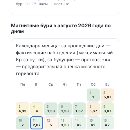
бурь G1–G5, часы — местные.
Магнитные бури в августе 2026 года по
дням
Календарь месяца: за прошедшие дни —
фактические наблюдения (максимальный
Kp за сутки), за будущие — прогноз; «≈»
— предварительная оценка месячного
горизонта.
Пн
Вт
Ср
Чт
Пт
Сб
Вс
1
2
1
5,67
3
4
5
6
7
8
9
4,33
4
1,33
1,33
1,67
5,67
3,67
10
11
12
13
14
15
16
2
2,67
5
3,33
≈2
≈2
≈2