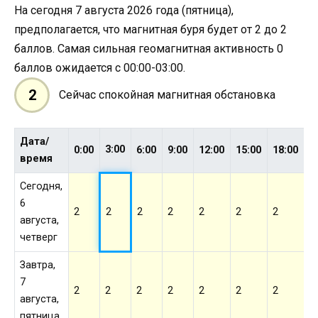
На сегодня 7 августа 2026 года (пятница),
предполагается, что магнитная буря будет от 2 до 2
баллов. Самая сильная геомагнитная активность 0
баллов ожидается с 00:00-03:00.
2
Сейчас спокойная магнитная обстановка
Дата/
3:00
0:00
6:00
9:00
12:00
15:00
18:00
2
время
Сегодня,
6
2
2
2
2
2
2
2
2
августа,
четверг
Завтра,
7
2
2
2
2
2
2
2
2
августа,
пятница