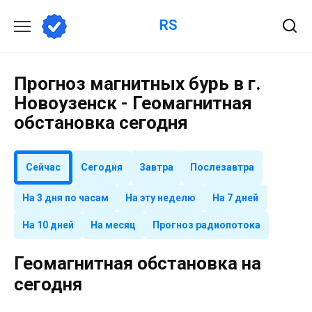
Перейти
RS
к
содержанию
Прогноз магнитных бурь в г.
Новоузенск - Геомагнитная
обстановка сегодня
Сейчас
Сегодня
Завтра
Послезавтра
На 3 дня по часам
На эту неделю
На 7 дней
На 10 дней
На месяц
Прогноз радиопотока
Геомагнитная обстановка на
сегодня