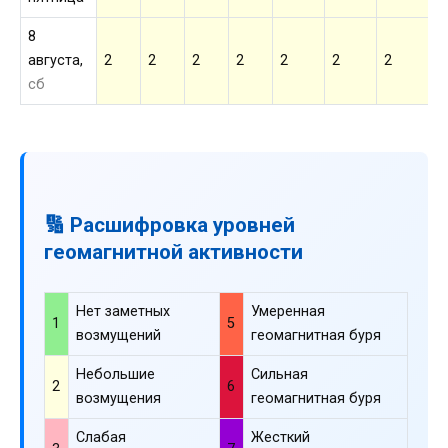
8
августа,
2
2
2
2
2
2
2
2
сб
🔢 Расшифровка уровней
геомагнитной активности
Нет заметных
Умеренная
1
5
возмущений
геомагнитная буря
Небольшие
Сильная
2
6
возмущения
геомагнитная буря
Слабая
Жесткий