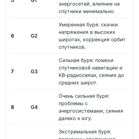
5
G1
энергосетей, влияние на
спутники минимально.
Умеренная буря: скачки
напряжения в высоких
6
G2
широтах, коррекция орбит
спутников.
Сильная буря: помехи
спутниковой навигации и
7
G3
КВ-радиосвязи, сияния до
средних широт.
Очень сильная буря:
проблемы с
8
G4
энергосистемами, сияния
далеко к югу.
Экстремальная буря: