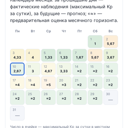
фактические наблюдения (максимальный Kp
за сутки), за будущие — прогноз; «≈» —
предварительная оценка месячного горизонта.
Пн
Вт
Ср
Чт
Пт
Сб
Вс
1
2
1
5,67
3
4
5
6
7
8
9
4,33
4
1,33
1,33
1,67
5,67
3,67
10
11
12
13
14
15
16
2,67
3
4,67
3,33
≈2
≈2
≈2
17
18
19
20
21
22
23
≈4
≈4
≈5
≈3
≈2
≈2
≈2
24
25
26
27
28
29
30
≈2
≈2
≈2
≈2
≈2
≈2
—
31
—
Число в ячейке — максимальный Kp за сутки в местном