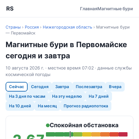
RS
Главная
Магнитные бури
Страны
›
Россия
›
Нижегородская область
›
Магнитные бури
— Первомайск
Магнитные бури в Первомайске
сегодня и завтра
10 августа 2026 г. · местное время 07:02 · данные службы
космической погоды
Сейчас
Сегодня
Завтра
Послезавтра
Вчера
На 3 дня по часам
На эту неделю
На 7 дней
На 10 дней
На месяц
Прогноз радиопотока
Спокойная обстановка