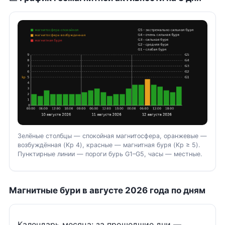
Зелёные столбцы — спокойная магнитосфера, оранжевые —
возбуждённая (Kp 4), красные — магнитная буря (Kp ≥ 5).
Пунктирные линии — пороги бурь G1–G5, часы — местные.
Магнитные бури в августе 2026 года по дням
Календарь месяца: за прошедшие дни —