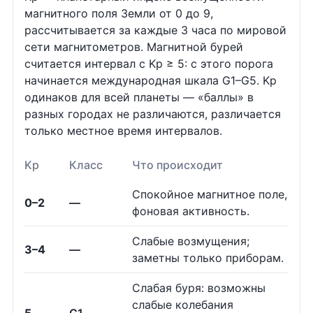
магнитного поля Земли от 0 до 9,
рассчитывается за каждые 3 часа по мировой
сети магнитометров. Магнитной бурей
считается интервал с Kp ≥ 5: с этого порога
начинается международная шкала G1–G5. Kp
одинаков для всей планеты — «баллы» в
разных городах не различаются, различается
только местное время интервалов.
Kp
Класс
Что происходит
Спокойное магнитное поле,
0–2
—
фоновая активность.
Слабые возмущения;
3–4
—
заметны только приборам.
Слабая буря: возможны
слабые колебания