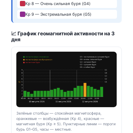
Kp 8 — Очень сильная буря (G4)
Kp 9 — Экстремальная буря (G5)
📈 График геомагнитной активности на 3
дня
Зелёные столбцы — спокойная магнитосфера,
оранжевые — возбуждённая (Kp 4), красные —
магнитная буря (Kp ≥ 5). Пунктирные линии — пороги
бурь G1–G5, часы — местные.