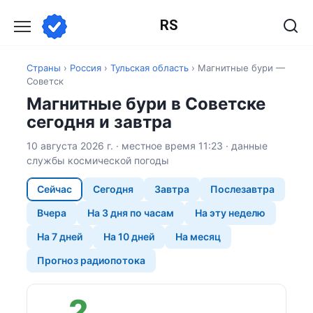
Перейти
RS
к
содержанию
Страны
›
Россия
›
Тульская область
›
Магнитные бури —
Советск
Магнитные бури в Советске
сегодня и завтра
10 августа 2026 г. · местное время 11:23 · данные
службы космической погоды
Сейчас
Сегодня
Завтра
Послезавтра
Вчера
На 3 дня по часам
На эту неделю
На 7 дней
На 10 дней
На месяц
Прогноз радиопотока
2