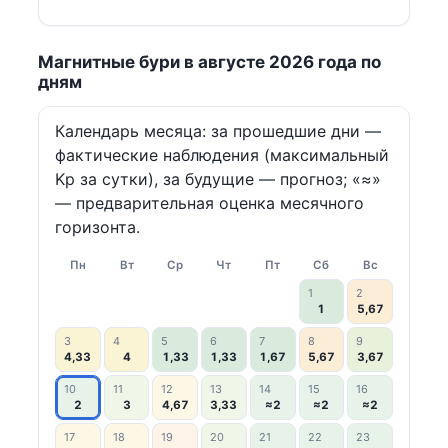
Магнитные бури в августе 2026 года по
дням
Календарь месяца: за прошедшие дни —
фактические наблюдения (максимальный
Kp за сутки), за будущие — прогноз; «≈»
— предварительная оценка месячного
горизонта.
Пн
Вт
Ср
Чт
Пт
Сб
Вс
1
2
1
5,67
3
4
5
6
7
8
9
4,33
4
1,33
1,33
1,67
5,67
3,67
10
11
12
13
14
15
16
2
3
4,67
3,33
≈2
≈2
≈2
17
18
19
20
21
22
23