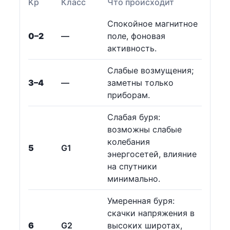
Kp
Класс
Что происходит
Спокойное магнитное
0–2
—
поле, фоновая
активность.
Слабые возмущения;
3–4
—
заметны только
приборам.
Слабая буря:
возможны слабые
колебания
5
G1
энергосетей, влияние
на спутники
минимально.
Умеренная буря:
скачки напряжения в
6
G2
высоких широтах,