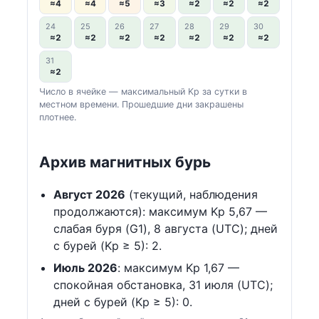
≈4
≈4
≈5
≈3
≈2
≈2
≈2
24
25
26
27
28
29
30
≈2
≈2
≈2
≈2
≈2
≈2
≈2
31
≈2
Число в ячейке — максимальный Kp за сутки в
местном времени. Прошедшие дни закрашены
плотнее.
Архив магнитных бурь
Август 2026
(текущий, наблюдения
продолжаются): максимум Kp 5,67 —
слабая буря (G1), 8 августа (UTC); дней
с бурей (Kp ≥ 5): 2.
Июль 2026
: максимум Kp 1,67 —
спокойная обстановка, 31 июля (UTC);
дней с бурей (Kp ≥ 5): 0.