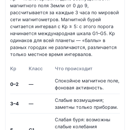
магнитного поля Земли от 0 до 9,
рассчитывается за каждые 3 часа по мировой
сети магнитометров. Магнитной бурей
считается интервал с Kp ≥ 5: с этого порога
начинается международная шкала G1–G5. Kp
одинаков для всей планеты — «баллы» в
разных городах не различаются, различается
только местное время интервалов.
Kp
Класс
Что происходит
Спокойное магнитное поле,
0–2
—
фоновая активность.
Слабые возмущения;
3–4
—
заметны только приборам.
Слабая буря: возможны
слабые колебания