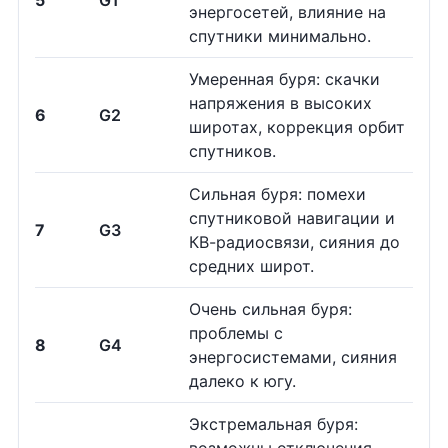
5
G1
энергосетей, влияние на
спутники минимально.
Умеренная буря: скачки
напряжения в высоких
6
G2
широтах, коррекция орбит
спутников.
Сильная буря: помехи
спутниковой навигации и
7
G3
КВ-радиосвязи, сияния до
средних широт.
Очень сильная буря:
проблемы с
8
G4
энергосистемами, сияния
далеко к югу.
Экстремальная буря: