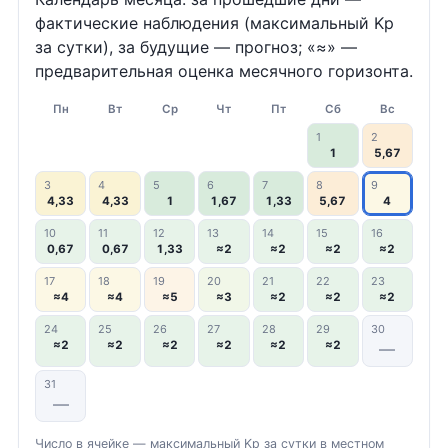
фактические наблюдения (максимальный Kp
за сутки), за будущие — прогноз; «≈» —
предварительная оценка месячного горизонта.
Пн
Вт
Ср
Чт
Пт
Сб
Вс
1
2
1
5,67
3
4
5
6
7
8
9
4,33
4,33
1
1,67
1,33
5,67
4
10
11
12
13
14
15
16
0,67
0,67
1,33
≈2
≈2
≈2
≈2
17
18
19
20
21
22
23
≈4
≈4
≈5
≈3
≈2
≈2
≈2
24
25
26
27
28
29
30
≈2
≈2
≈2
≈2
≈2
≈2
—
31
—
Число в ячейке — максимальный Kp за сутки в местном