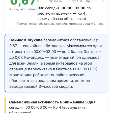
0,67
0
спокойно
буря G1 — Kp 5
9
Пик сегодня:
00:00–03:00
по
Kp-индекс сейчас
местному времени — Kp 4
(возмущённая обстановка)
Геомагнитная обстановка онлайн, интервал сводки 3 часа
Сейчас в Жукове
геомагнитная обстановка: Kp
0,67 — спокойная обстановка. Максимум сегодня
ожидается с 00:00–03:00 — до 4 балла. Завтра —
до 0,67. Kp-индекс — планетарный: он одинаков
для всей Земли, а время интервалов на этой
странице пересчитано в местное (+03:00 UTC).
Мониторинг работает онлайн: показания
обновляются в реальном времени, по мере
выхода каждой 3-часовой сводки.
Самая сильная активность в ближайшие 3 дня:
сегодня, 00:00–03:00 — Kp 4 (возмущённая
обстановка)