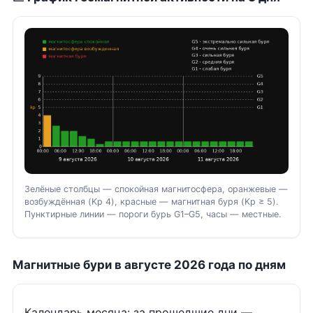
Зелёные столбцы — спокойная магнитосфера, оранжевые —
возбуждённая (Kp 4), красные — магнитная буря (Kp ≥ 5).
Пунктирные линии — пороги бурь G1–G5, часы — местные.
Магнитные бури в августе 2026 года по дням
Календарь месяца: за прошедшие дни —