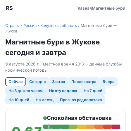
RS
Главная
Магнитные бури
Страны
›
Россия
›
Калужская область
›
Магнитные бури —
Жуков
Магнитные бури в Жукове
сегодня и завтра
9 августа 2026 г. · местное время 20:31 · данные службы
космической погоды
Сейчас
Сегодня
Завтра
Послезавтра
Вчера
На 3 дня по часам
На эту неделю
На 7 дней
На 10 дней
На месяц
Прогноз радиопотока
Спокойная обстановка