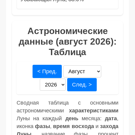
Астрономические
данные (август 2026):
Таблица
< Пред.
След. >
Сводная таблица с основными
астрономическими
характеристиками
Луны на каждый
день
месяца:
дата
,
иконка
фазы
,
время
восхода
и
захода
Луны
, название фазы, процент