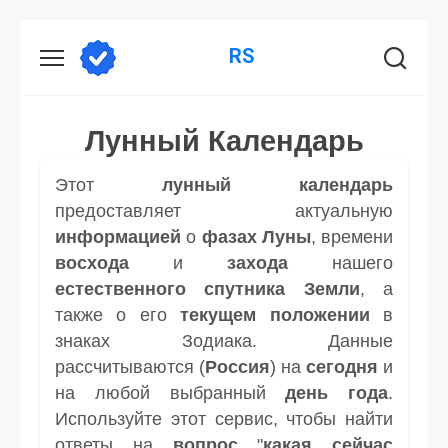
Перейти
RS
к
содержанию
Лунный Календарь
Этот
лунный календарь
предоставляет актуальную
информацией
о
фазах Луны
, времени
восхода
и
захода
нашего
естественного спутника
Земли
, а
также о его
текущем положении
в
знаках Зодиака. Данные
рассчитываются (
Россия
) на
сегодня
и
на любой выбранный
день
года
.
Используйте этот сервис, чтобы найти
ответы на
вопрос
"
какая сейчас