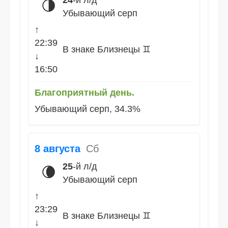
-й л/д
🌗
Убывающий серп
↑
22:39
В знаке Близнецы ♊
↓
16:50
Благоприятный день.
Убывающий серп, 34.3%
8 августа
Сб
25
-й л/д
🌘
Убывающий серп
↑
23:29
В знаке Близнецы ♊
↓