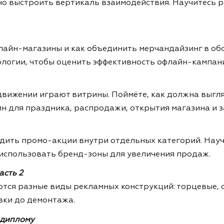
но выстроить вертикаль взаимодействия. Научитесь 
лайн-магазины и как объединить мерчандайзинг в обо
логии, чтобы оценить эффективность офлайн-кампан
движении играют витрины. Поймёте, как должна выгл
 для праздника, распродажи, открытия магазина и з
водить промо-акции внутри отдельных категорий. Нау
 использовать бренд-зоны для увеличения продаж.
асть 2
зуются разные виды рекламных конструкций: торцевые,
вки до демонтажа.
 диплому