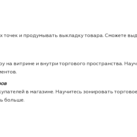
х точек и продумывать выкладку товара. Сможете выд
ару на витрине и внутри торгового пространства. Нау
иентов.
ров
купателей в магазине. Научитесь зонировать торгово
ь больше.