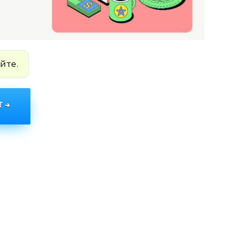
йте.
 →