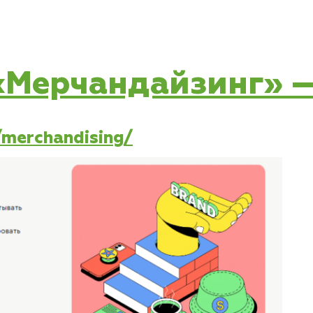
 «Мерчандайзинг» —
e/merchandising/