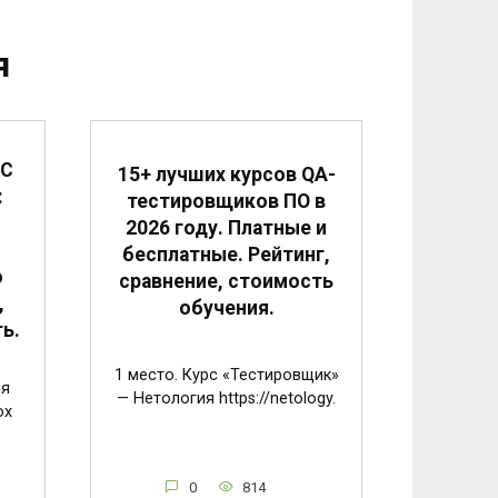
я
1С
15+ лучших курсов QA-
:
тестировщиков ПО в
2026 году. Платные и
бесплатные. Рейтинг,
о
сравнение, стоимость
,
обучения.
ь.
1 место. Курс «Тестировщик»
ия
— Нетология https://netology.
ox
0
814