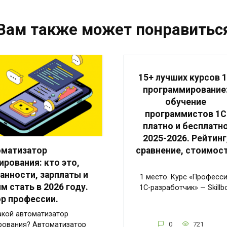
Вам также может понравитьс
15+ лучших курсов 
программирование
обучение
программистов 1С
платно и бесплатн
2025-2026. Рейтинг
сравнение, стоимост
оматизатор
ирования: кто это,
анности, зарплаты и
1 место. Курс «Професс
им стать в 2026 году.
1C-разработчик» — Skillb
р профессии.
акой автоматизатор
0
721
рования? Автоматизатор