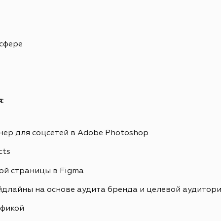
 сфере
:
ер для соцсетей в Adobe Photoshop
cts
ой страницы в Figma
йдлайны на основе аудита бренда и целевой аудитор
афикой