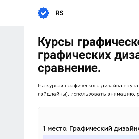
RS
Курсы графическо
графических диза
сравнение.
На курсах графического дизайна науча
гайдлайны), использовать анимацию, раб
1 место. Графический дизайне