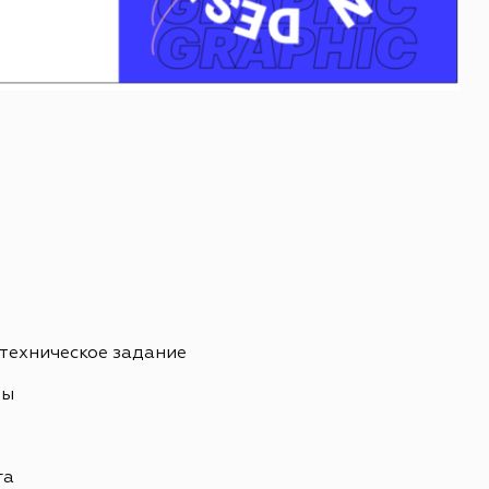
 техническое задание
ны
ь
га