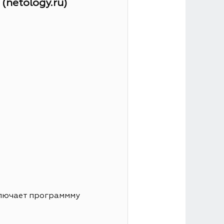
netology.ru)
ключает программму