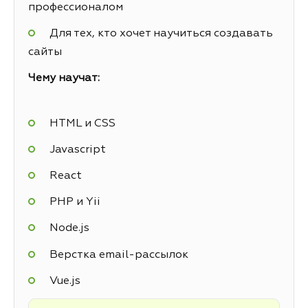
профессионалом
Для тех, кто хочет научиться создавать
сайты
Чему научат:
HTML и CSS
Javascript
React
PHP и Yii
Node.js
Верстка email-рассылок
Vue.js