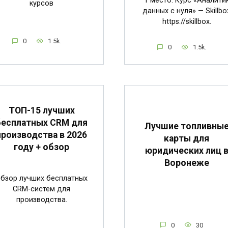
1 место. Курс «Аналити
курсов
данных с нуля» — Skillbo
https://skillbox.
0
1.5k.
0
1.5k.
ТОП-15 лучших
бесплатных CRM для
Лучшие топливны
производства в 2026
карты для
году + обзор
юридических лиц 
Воронеже
бзор лучших бесплатных
CRM-систем для
производства.
0
30