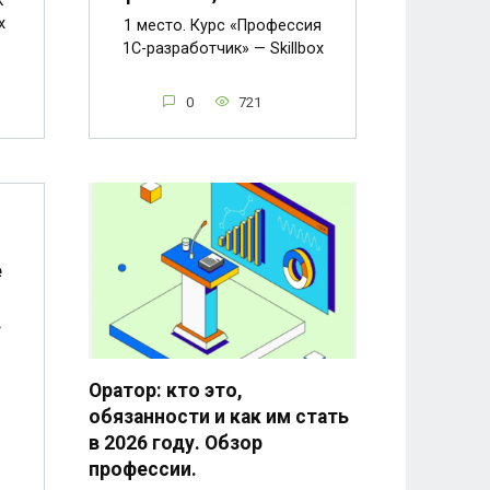
к
x
1 место. Курс «Профессия
1C-разработчик» — Skillbox
0
721
е
в
Оратор: кто это,
обязанности и как им стать
в 2026 году. Обзор
профессии.