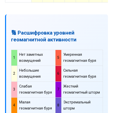
🔢 Расшифровка уровней
геомагнитной активности
Нет заметных
Умеренная
1
5
возмущений
геомагнитная буря
Небольшие
Сильная
2
6
возмущения
геомагнитная буря
Слабая
Жесткий
3
7
геомагнитная буря
геомагнитный шторм
Малая
Экстремальный
4
8
геомагнитная буря
шторм