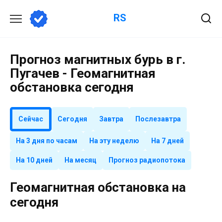
Перейти
RS
к
содержанию
Прогноз магнитных бурь в г.
Пугачев - Геомагнитная
обстановка сегодня
Сейчас
Сегодня
Завтра
Послезавтра
На 3 дня по часам
На эту неделю
На 7 дней
На 10 дней
На месяц
Прогноз радиопотока
Геомагнитная обстановка на
сегодня