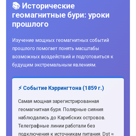
📚 Исторические
геомагнитные бури: уроки
прошлого
Изучение мощных геомагнитных событий
прошлого помогает понять масштабы
возможных воздействий и подготовиться к
будущим экстремальным явлениям.
⚡ Событие Кэррингтона (1859 г.)
Самая мощная зарегистрированная
геомагнитная буря. Полярные сияния
наблюдались до Карибских островов.
Телеграфные линии работали без
подключения к источникам питания. Dst ≈