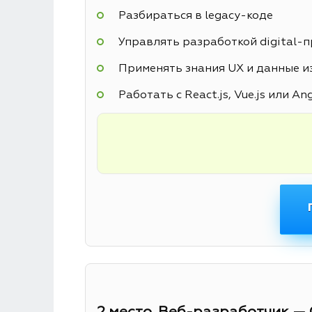
Разбираться в legacy-коде
Управлять разработкой digital-
Применять знания UX и данные из
Работать с React.js, Vue.js или An