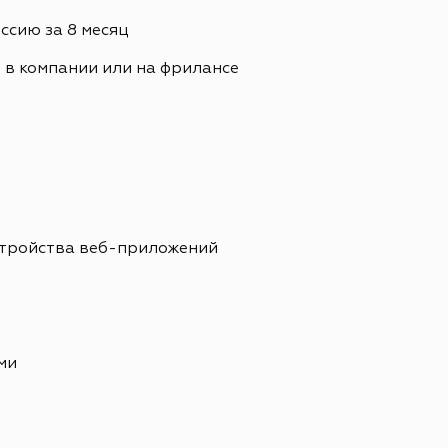
сию за 8 месяц
. в компании или на фрилансе
стройства веб-приложений
ми
е