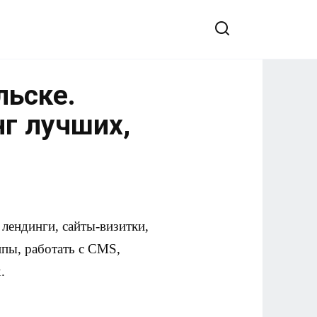
льске.
нг лучших,
лендинги, сайты-визитки,
ипы, работать с CMS,
.