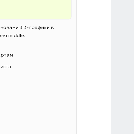
основами 3D-графики в
ня middle.
артам
листа