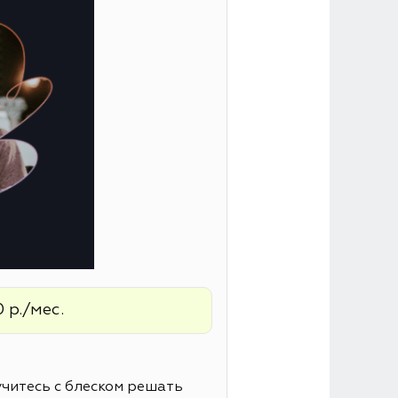
 р./мес.
читесь с блеском решать