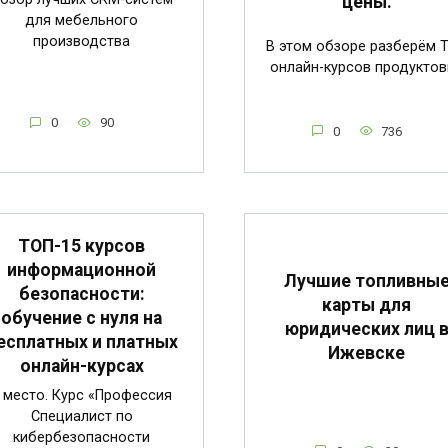
цены.
для мебельного
производства
В этом обзоре разберём 
онлайн-курсов продуктов
0
90
0
736
ТОП-15 курсов
информационной
Лучшие топливны
безопасности:
карты для
обучение с нуля на
юридических лиц 
есплатных и платных
Ижевске
онлайн-курсах
 место. Курс «Профессия
Специалист по
кибербезопасности