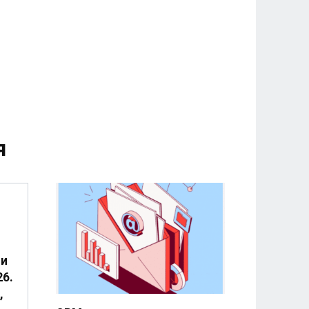
я
 и
6.
,